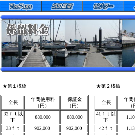
★第１桟橋
★第２桟橋
年間使用料
保証金
年間
全長
全長
（円）
（円）
（
32ｆｔ以
41ｆｔ以
880,000
880,000
1,10
下
下
33ｆｔ
902,000
902,000
42ｆｔ
1,13